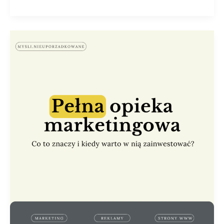
Pełna
opieka
marketingowa
–
co
to
znaczy
i
kiedy
warto
w
nią
zainwestować?