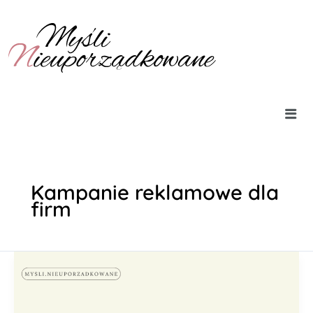
Przejdź
do
treści
Kampanie reklamowe dla
firm
Jak
wybrać
agencję
marketingową,