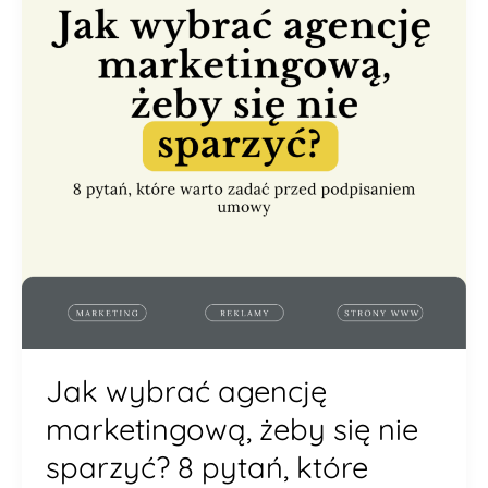
żeby
się
nie
sparzyć?
8
pytań,
które
warto
zadać
przed
podpisaniem
umowy
Jak wybrać agencję
marketingową, żeby się nie
sparzyć? 8 pytań, które