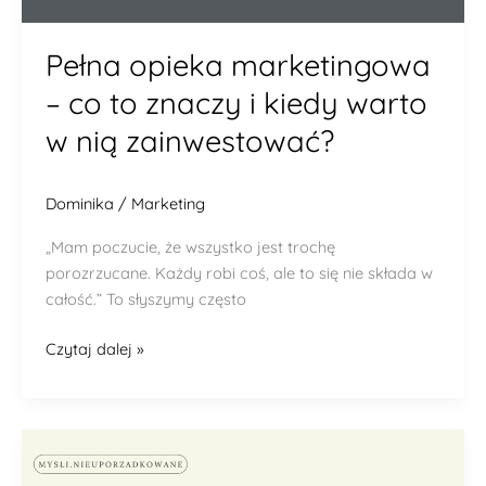
Pełna opieka marketingowa
– co to znaczy i kiedy warto
w nią zainwestować?
Dominika
/
Marketing
„Mam poczucie, że wszystko jest trochę
porozrzucane. Każdy robi coś, ale to się nie składa w
całość.” To słyszymy często
Czytaj dalej »
Google
Ads