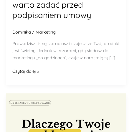
warto zadać przed
podpisaniem umowy
Dominika
/
Marketing
Prowadzisz firmę, zarabiasz i czujesz, że Twój produkt
jest świetny. Jednak wieczorami, gdy siadasz do
marketingu „po godzinach”, czujesz narastający […]
Czytaj dalej »
Dlaczego
Twoje
reklamy
nie
działają
tak