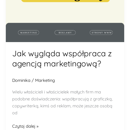
Jak wygląda współpraca z
agencją marketingową?
Dominika
/
Marketing
Wielu właścicieli i właścicielek małych firm ma
podobne doświadczenia: współpracują z graficzką,
copywriterką, kimś od reklam, może jeszcze osobą
od
Czytaj dalej »