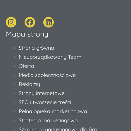
I
F
L
n
a
i
Mapa strony
s
c
n
t
e
k
a
b
e
Strona główna
g
o
d
Nieuporządkowany Team
r
o
i
Oferta
a
k
n
Media społecznościowe
m
Reklamy
Strony internetowe
SEO i tworzenie treści
Pełna opieka marketingowa
Strategia marketingowa
Szkolenia marketingowe dla firm