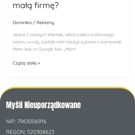
małą firmę?
Dominika
/
Reklamy
Jedna z naszych klientek, właścicielka butikowego
salonu urody, zadała nam kiedyś pytanie o kampanie
Meta Ads vs Google Ads. „Mam
Czytaj dalej »
Myśli Nieuporządkowane
NIP: 7963006916
REGON: 520308623