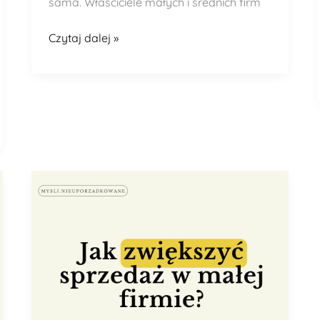
sama. Właściciele małych i średnich firm
Czytaj dalej »
Jak
zwiększyć
sprzedaż
w
małej
firmie
–
bez