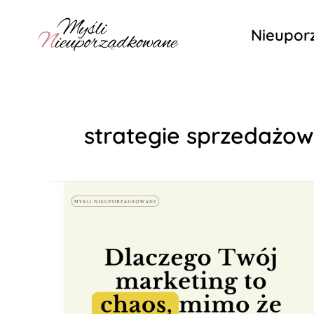
Przejdź
do
Nieupo
treści
strategie sprzedażo
Dlaczego
Twój
marketing
to
chaos,
mimo
że