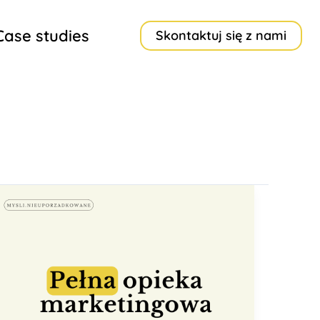
Case studies
Skontaktuj się z nami
Pełna
opieka
marketingowa
–
co
to
znaczy