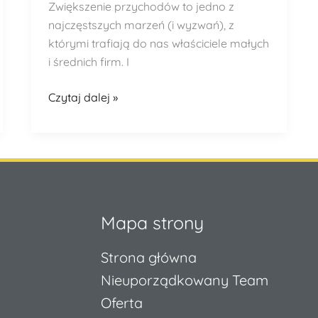
Zwiększenie przychodów to jedno z
najczęstszych marzeń (i wyzwań), z
którymi trafiają do nas właściciele małych
i średnich firm. I
Czytaj dalej »
Mapa strony
Strona główna
Nieuporządkowany Team
Oferta