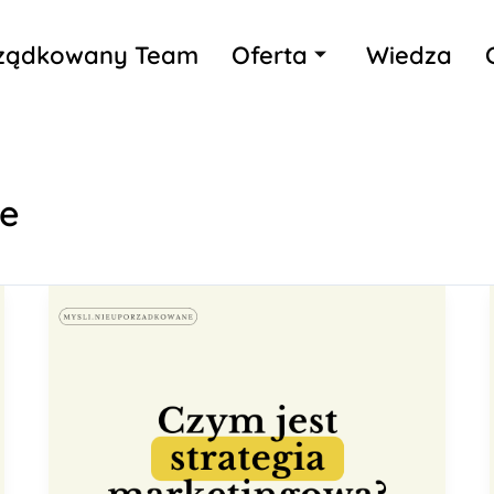
rządkowany Team
Oferta
Wiedza
we
Czym
jest
strategia
marketingowa?
Mapa
i
kompas