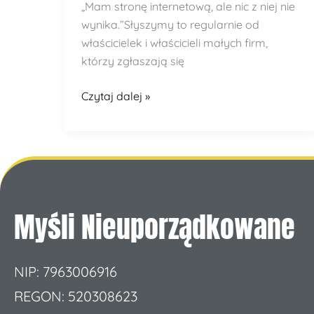
„Mam stronę internetową, ale nic z niej nie
wynika.”Słyszymy to regularnie od
właścicielek i właścicieli małych firm,
którzy zgłaszają się
Czytaj dalej »
Myśli Nieuporządkowane
NIP: 7963006916
REGON: 520308623