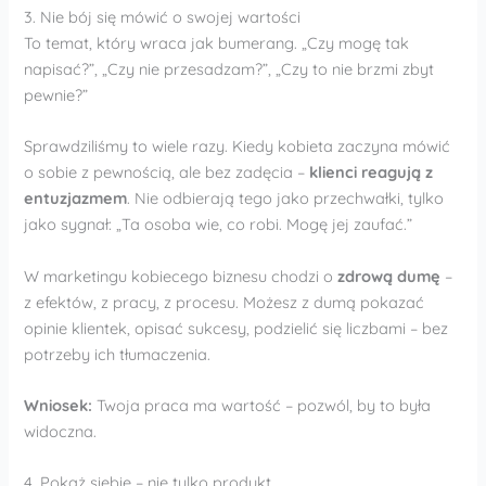
3. Nie bój się mówić o swojej wartości
To temat, który wraca jak bumerang. „Czy mogę tak
napisać?”, „Czy nie przesadzam?”, „Czy to nie brzmi zbyt
pewnie?”
Sprawdziliśmy to wiele razy. Kiedy kobieta zaczyna mówić
o sobie z pewnością, ale bez zadęcia –
klienci reagują z
entuzjazmem
. Nie odbierają tego jako przechwałki, tylko
jako sygnał: „Ta osoba wie, co robi. Mogę jej zaufać.”
W marketingu kobiecego biznesu chodzi o
zdrową dumę
–
z efektów, z pracy, z procesu. Możesz z dumą pokazać
opinie klientek, opisać sukcesy, podzielić się liczbami – bez
potrzeby ich tłumaczenia.
Wniosek:
Twoja praca ma wartość – pozwól, by to była
widoczna.
4. Pokaż siebie – nie tylko produkt