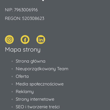
NIP: 7963006916
REGON: 520308623
I
F
L
n
a
i
Mapa strony
s
c
n
t
e
k
a
b
e
Strona główna
g
o
d
Nieuporządkowany Team
r
o
i
Oferta
a
k
n
Media społecznościowe
m
Reklamy
Strony internetowe
SEO i tworzenie treści